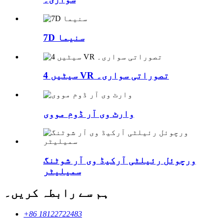
7D سنیما
4 سیٹیں VR تصوراتی سواری۔
وارٹ وی آر ڈوم مووی
ورچوئل رئیلٹی آرکیڈ وی آر شوٹنگ
سمیلیٹر
ہم سے رابطہ کریں۔
+86 18122722483