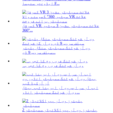
ایڈونچر سنیما F...
کمرشل VR فلائٹ سمیلیٹر مشین 3 سیٹیں
360°...
وی آر شوٹنگ سمیلیٹر سنگل پلیئر
سیلف سروس 9 ڈی...
وی آر شوٹنگ فری روم کا تجربہ
ایم آر سی ایس وی آر ایرینا ٹیم بیٹل
وی آر شوٹنگ سمیلیٹر انڈو...
2 پلیئرز وی آر پیراگلائیڈر سمیلیٹر