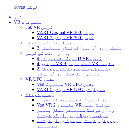
گھر
VR مصنوعات
360 VR کرسی
VART Original VR 360 چیئر
VART 2 سیٹر VR 360 کرسی
وی آر فلائٹ سمیلیٹر
2 پلیئرز وی آر پیراگلائیڈر سمیلیٹر
وی آر انڈے کی کرسی
نئی 2 نشستوں کی 9D VR کرسی
4 سیٹیں VR سمیلیٹر 9D VR سنیما
2 پلیئرز وی آر سمیلیٹر ورچوئل
ریئلٹی ایگ چیئر وی آر پوڈز
VR UFO مشین
Vart 2 سیٹیں VR UFO مشین
VART 5 سیٹر VR UFO سمیلیٹر
وی آر شوٹنگ
وی آر شوٹنگ فری روم کا تجربہ
Vart VR 2 پلیئرز VR شوٹنگ مشین
وی آر شوٹنگ سمیلیٹر سنگل پلیئر
سیلف سروس 9 ڈی وی آر گن شوٹنگ
ورچوئل رئیلٹی آرکیڈ وی آر شوٹنگ
سمیلیٹر