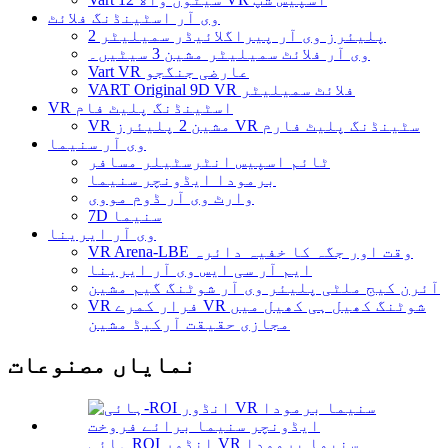
وی آر اسٹینڈنگ فلائٹ
2 پلیئرز وی آر پیراگلائیڈر سمیلیٹر
وی آر فلائٹ سمیلیٹر مشین 3 سیٹیں۔
Vart VR عارضی جنگجو
VART Original 9D VR فلائٹ سمیلیٹر
VR اسٹینڈنگ پلیٹ فام
VR مشین 2 پلیئرز VR سٹینڈنگ پلیٹ فارم
وی آر سنیما
ٹائم اسپیس انٹرسٹیلر مسافر
برمودا ایڈونچر سنیما
وارٹ وی آر ڈوم مووی
7D سنیما
وی آر ایرینا
VR Arena-LBE وقت اور جگہ کا خفیہ دائرہ
ایم آر سی ایس وی آر ایرینا
آئرن کیج ملٹی پلیئر وی آر شوٹنگ گیم مشین
VR فرار کمرے VR شوٹنگ کھیل ہی کھیل میں
مجازی حقیقت آرکیڈ مشین
نمایاں مصنوعات
ہائی ROI انڈور VR سنیما برمودا