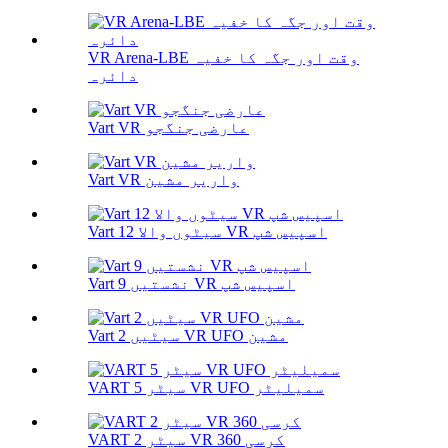
VR Arena-LBE وقت اور جگہ کا خفیہ
دائرہ
Vart VR عارضی جنگجو
Vart VR واریر مشین
Vart 12 سیٹوں والا VR اسپیس شپ
Vart 9 نشستیں VR اسپیس شپ
Vart 2 سیٹیں VR UFO مشین
VART 5 سیٹر VR UFO سمیلیٹر
VART 2 سیٹر VR 360 کرسی