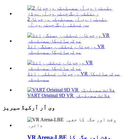
2 پلیئرز وی آر سمیلیٹر ورچوئل
رئیلٹی ایگ چیئر وی آر...
ورچوئل رئیلٹی ریسنگ رائڈ VR
موٹرسائیکل سمیلیٹر
ورچوئل رئیلٹی رائڈ VR موٹرسائیکل
سمیلیٹر
VART Original 9D VR فلائٹ سمیلیٹر
وی آر آرکیڈ سیریز
VR Arena-LBE وقت اور جگہ کا