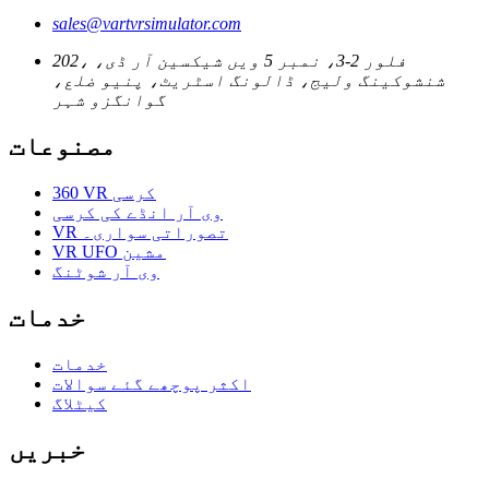
sales@vartvrsimulator.com
202، فلور 2-3، نمبر 5 ویں شیکسین آر ڈی،
شنشوکینگ ولیج، ڈالونگ اسٹریٹ، پنیو ضلع،
گوانگزو شہر
مصنوعات
360 VR کرسی
وی آر انڈے کی کرسی
VR تصوراتی سواری۔
VR UFO مشین
وی آر شوٹنگ
خدمات
خدمات
اکثر پوچھے گئے سوالات
کیٹلاگ
خبریں