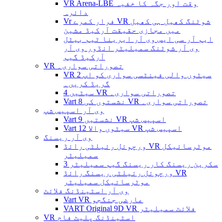
VR Arena-LBE وقت اور جگہ کا خفیہ
دائرہ
Vr فرار کمرے VR شوٹنگ کھیل ہی کھیل
میں مجازی حقیقت آرکیڈ مشین
ایم آر سی ایس وی آر ایرینا ٹیم بیٹل
وی آر شوٹنگ سمیلیٹر انڈور وی آر
آرکیڈ گیم
VR تصوراتی سواری۔
VR 2 سیٹوں والی فینٹسی سواری کو اپ
گریڈ کریں۔
4 سیٹیں VR تصوراتی سواری۔
Vart 8 نشستوں کی VR تصوراتی سواری۔
وی آر اسپیس شپ
Vart 9 نشستیں VR اسپیس شپ
Vart 12 سیٹوں والا VR اسپیس شپ
وی آر ریسنگ
ورچوئل رئیلٹی رائڈ VR موٹرسائیکل
سمیلیٹر
3 سکرین ریسنگ کار ریسنگ گیم سمیلیٹر
ورچوئل رئیلٹی ریسنگ رائڈ VR
موٹرسائیکل سمیلیٹر
وی آر اسٹینڈنگ فلائٹ
Vart VR عارضی جنگجو
VART Original 9D VR فلائٹ سمیلیٹر
VR اسٹینڈنگ پلیٹ فام