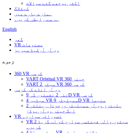
اکثر پوچھے گئے سوالات
کیٹلاگ
ہمارے بارے میں
ہم سے رابطہ کریں۔
English
گھر
VR مصنوعات
وی آر آرکیڈ سیریز
زمرے
360 VR کرسی
VART Original VR 360 چیئر
VART 2 سیٹر VR 360 کرسی
وی آر انڈے کی کرسی
نئی 2 نشستوں کی 9D VR کرسی
4 سیٹیں VR سمیلیٹر 9D VR سنیما
2 پلیئرز وی آر سمیلیٹر ورچوئل ریئلٹی
ایگ چیئر وی آر پوڈز
VR تصوراتی سواری۔
VR 2 سیٹوں والی فینٹسی سواری کو اپ گریڈ
کریں۔
4 سیٹوں والا VR فلائٹ سمیلیٹر