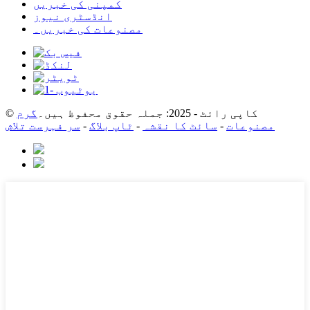
کمپنی کی خبریں
انڈسٹری نیوز
مصنوعات کی خبریں۔
© کاپی رائٹ - 2025: جملہ حقوق محفوظ ہیں۔
گرم
مصنوعات
-
سائٹ کا نقشہ
-
ٹاپ بلاگ
-
سر فہرست تلاش