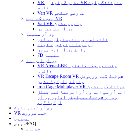
VR مشین 2 پلیئرز VR سٹینڈنگ پلیٹ
فارم
Vart VR عارضی جنگجو
بچوں کے لیے VR
Vart VR واریر مشین
وی آر سب میرین
وی آر سنیما
ٹائم اسپیس انٹرسٹیلر مسافر
برمودا ایڈونچر سنیما
وارٹ وی آر ڈوم مووی
7D سنیما
وی آر ایرینا
VR Arena-LBE وقت اور جگہ کا خفیہ
دائرہ
VR Escape Room VR شوٹنگ گیم ورچوئل
رئیلٹی آرکیڈ مشین
lron Cage Multiplayer VR شوٹنگ گیم مشین
ایم آر سی ایس وی آر ایرینا ٹیم بیٹل
وی آر شوٹنگ سمیلیٹر انڈور وی آر
آرکیڈ گیم
وی آر تھیم پارک
VR حسب ضرورت
خبریں
سروس/FAQ
خدمات