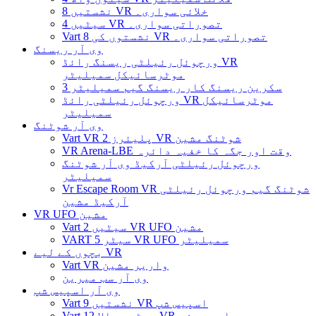
8 نشستیں VR خلائی سواری۔
4 سیٹیں VR تصوراتی سواری۔
Vart 8 نشستوں کی VR تصوراتی سواری۔
وی آر ریسنگ
ورچوئل رئیلٹی ریسنگ رائڈ VR
موٹرسائیکل سمیلیٹر
3 سکرین ریسنگ کار ریسنگ گیم سمیلیٹر
ورچوئل رئیلٹی رائڈ VR موٹرسائیکل
سمیلیٹر
وی آر شوٹنگ
Vart VR 2 پلیئرز VR شوٹنگ مشین
VR Arena-LBE وقت اور جگہ کا خفیہ دائرہ
ورچوئل رئیلٹی آرکیڈ وی آر شوٹنگ
سمیلیٹر
Vr Escape Room VR شوٹنگ گیم ورچوئل رئیلٹی
آرکیڈ مشین
VR UFO مشین
Vart 2 سیٹیں VR UFO مشین
VART 5 سیٹر VR UFO سمیلیٹر
بچوں کے لیے VR
Vart VR واریر مشین
وی آر سب میرین
وی آر اسپیس شپ
Vart 9 نشستیں VR اسپیس شپ
Vart 12 سیٹوں والا VR اسپیس شپ