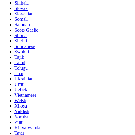
Sinhala
Slovak
Slovenian
Somali
Samoan
Scots Gaelic
Shona
Sindhi
Sundanese
Swahili
Tajik
Tamil
Telugu
Thai
Ukrainian
Urdu
Uzbek
Vietnamese
Welsh
Xhosa
Yiddish
Yoruba
Zulu
Kinyarwanda
Tatar